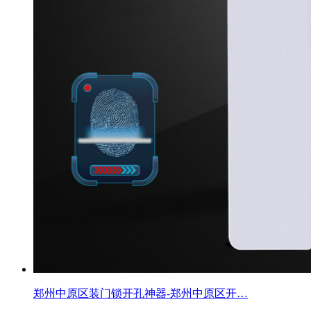
郑州中原区装门锁开孔神器-郑州中原区开…