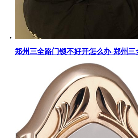
郑州三全路门锁不好开怎么办-郑州三