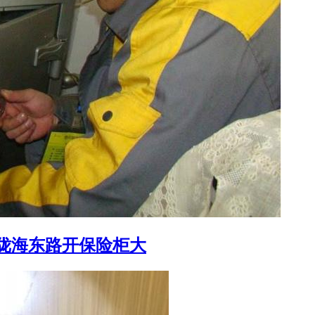
陇海东路开保险柜大