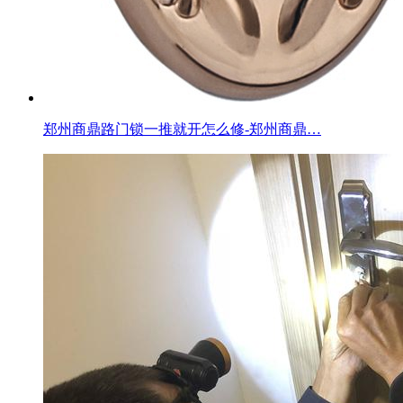
郑州商鼎路门锁一推就开怎么修-郑州商鼎…