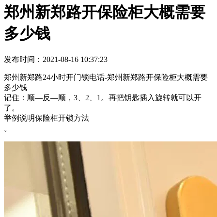
郑州新郑路开保险柜大概需要
多少钱
发布时间：2021-08-16 10:37:23
郑州新郑路24小时开门锁电话-郑州新郑路开保险柜大概需要
多少钱
记住：顺—反—顺，3、2、1。再把钥匙插入旋转就可以开
了。
举例说明保险柜开锁方法
。