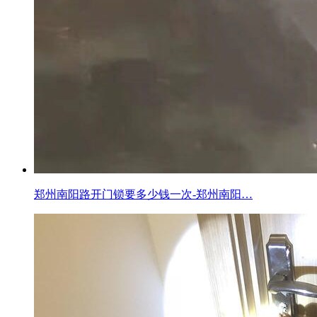
郑州南阳路开门锁要多少钱一次-郑州南阳…