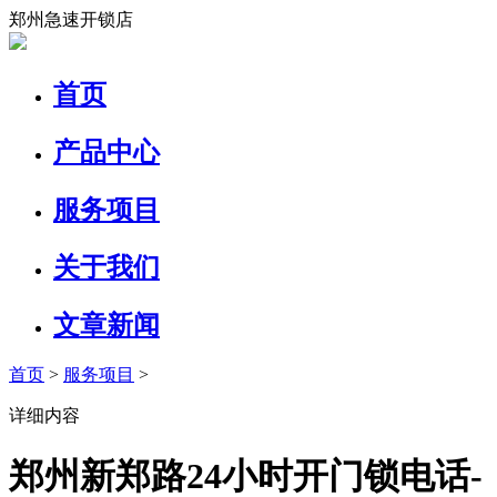
郑州急速开锁店
首页
产品中心
服务项目
关于我们
文章新闻
首页
>
服务项目
>
详细内容
郑州新郑路24小时开门锁电话-