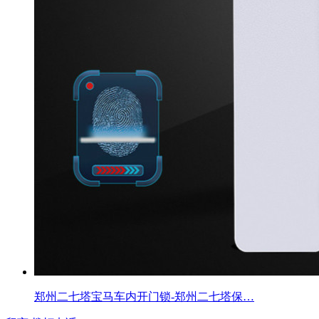
郑州二七塔宝马车内开门锁-郑州二七塔保…