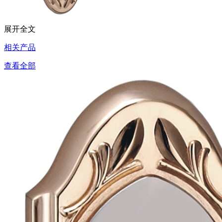
展开全文
相关产品
查看全部