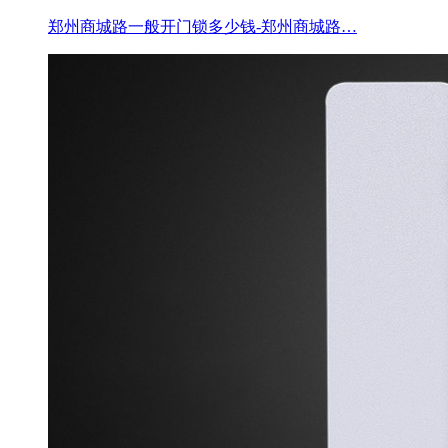
郑州商城路一般开门锁多少钱-郑州商城路…