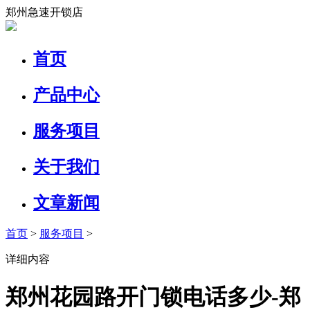
郑州急速开锁店
首页
产品中心
服务项目
关于我们
文章新闻
首页
>
服务项目
>
详细内容
郑州花园路开门锁电话多少-郑