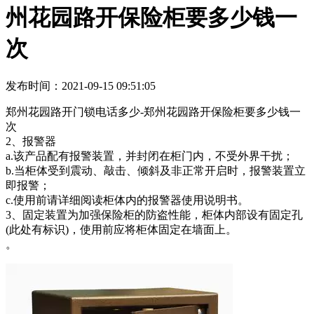
州花园路开保险柜要多少钱一
次
发布时间：2021-09-15 09:51:05
郑州花园路开门锁电话多少-郑州花园路开保险柜要多少钱一
次
2、报警器
a.该产品配有报警装置，并封闭在柜门内，不受外界干扰；
b.当柜体受到震动、敲击、倾斜及非正常开启时，报警装置立
即报警；
c.使用前请详细阅读柜体内的报警器使用说明书。
3、固定装置为加强保险柜的防盗性能，柜体内部设有固定孔
(此处有标识)，使用前应将柜体固定在墙面上。
。