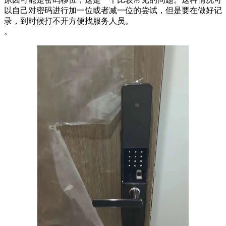
以自己对密码进行加一位或者减一位的尝试，但是要在做好记
录，到时候打不开方便找服务人员。
。