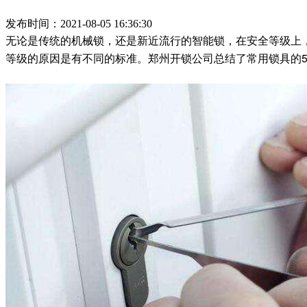
发布时间：2021-08-05 16:36:30
无论是传统的机械锁，还是新近流行的智能锁，在安全等级上
等级的原因是有不同的标准。郑州开锁公司总结了常用锁具的