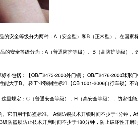
具。它将产品的安全等级分为两种：A（安全型）和B（正常型）。在国
盗锁.它将产品的安全等级分为：A（普通防护等级）、B（高防护等级
B/T2473-2000外门锁； QB/T2476-2000球形门锁； QB
大于B。 轻工业强制性标准【QB 1001-2006自行车锁】
械防盗锁。这里规定：C（普通安全等级），H（高安全等级），防盗性能
。它们用于防盗标准。 A级防锁技术开锁时间不少于1分钟，A
超B级防盗锁防止技术开启时间不少于180分钟，防止破坏性开启