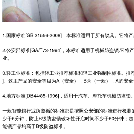
1.国家标准[GB 21556-2008]，本标准适用于所有锁
2.公安部标准[GA/T73-1994]，本标准适用于机械防
业。
3.轻工业标准：包括轻工业推荐标准和轻工业强制性标准。推荐标准包括：【Q
]。这里产品的安全等级为A（安全），B为（一般），A的安全性能
4.地方标准[DB44/85-1996]，适用于汽车、摩托车机
一般智能锁行业所遵循的标准都是按照公安部的标准进行检测的
少于5分钟，防止B级防盗锁破坏性开启时间不少于60分钟；
能锁产品均高于B级防盗标准。