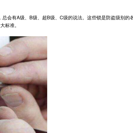
，总会有A级、B级、超B级、C级的说法。这些锁是防盗级别的
5大标准。