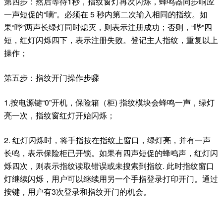
第四步：然后等待1秒，指纹窗灯再次闪烁，蜂鸣器同步响应
一声短促的“嘀”。必须在 5 秒内第二次输入相同的指纹。如
果“哔”两声长绿灯同时熄灭，则表示注册成功；否则，“哔”四
短，红灯闪烁四下，表示注册失败。登记主人指纹，重复以上
操作；
第五步：指纹开门操作步骤
1.按电源键“0”开机，保险箱（柜) 指纹模块会蜂鸣一声，绿灯
亮一次，指纹窗红灯开始闪烁；
2. 红灯闪烁时，将手指按在指纹上窗口，绿灯亮，并有一声
长鸣，表示保险柜已开锁。如果有四声短促的蜂鸣声，红灯闪
烁四次，则表示指纹读取错误或未搜索到指纹. 此时指纹窗口
灯继续闪烁，用户可以继续用另一个手指登录打印开门。通过
按键，用户有3次登录和指纹开门的机会。