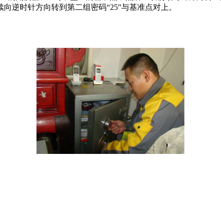
向逆时针方向转到第二组密码“25”与基准点对上。