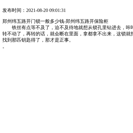
发布时间：2021-08-20 09:01:31
郑州纬五路开门锁一般多少钱-郑州纬五路开保险柜
铁丝有点等不及了，迫不及待地就想从锁孔里钻进去，咔咔
转不动了，再转的话，就会断在里面，拿都拿不出来，这锁就
找到那匹钥匙得了，那才是正事。
。